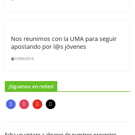
Nos reunimos con la UMA para seguir
apostando por l@s jóvenes
10/06/2016
¡Síguenos en redes!
f
i
y
m
a
n
o
a
c
s
u
i
e
t
t
l
b
a
u
o
g
b
Echa un vistazo a algunos de nuestros proyectos