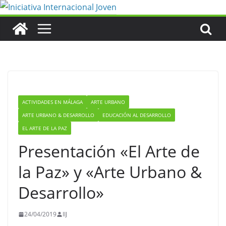
Saltar
al
contenido
ACTIVIDADES EN MÁLAGA
ARTE URBANO
ARTE URBANO & DESARROLLO
EDUCACIÓN AL DESARROLLO
EL ARTE DE LA PAZ
Presentación «El Arte de
la Paz» y «Arte Urbano &
Desarrollo»
24/04/2019
IIJ