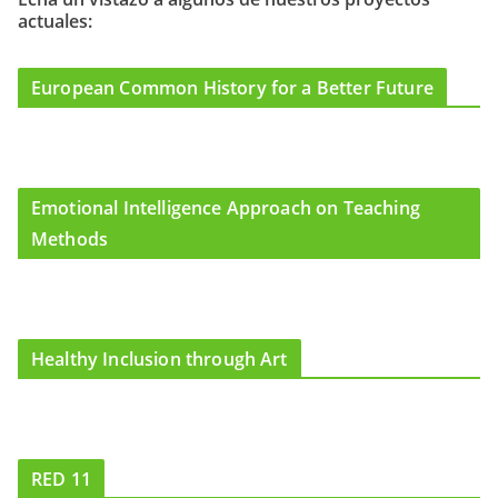
actuales:
o
r
e
k
a
m
European Common History for a Better Future
Emotional Intelligence Approach on Teaching
Methods
Healthy Inclusion through Art
RED 11