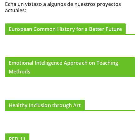
o
g
b
Echa un vistazo a algunos de nuestros proyectos
actuales:
o
r
e
k
a
m
European Common History for a Better Future
Emotional Intelligence Approach on Teaching
Methods
Healthy Inclusion through Art
RED 11