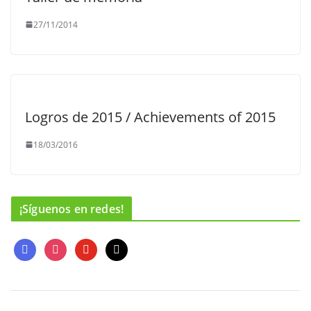
27/11/2014
Logros de 2015 / Achievements of 2015
18/03/2016
¡Síguenos en redes!
f
i
y
m
a
n
o
a
c
s
u
i
e
t
t
l
b
a
u