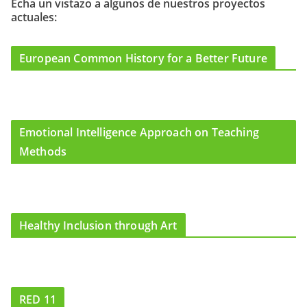
o
g
b
Echa un vistazo a algunos de nuestros proyectos
actuales:
o
r
e
k
a
m
European Common History for a Better Future
Emotional Intelligence Approach on Teaching
Methods
Healthy Inclusion through Art
RED 11