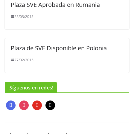
Plaza SVE Aprobada en Rumania
25/03/2015
Plaza de SVE Disponible en Polonia
27/02/2015
¡Síguenos en redes!
f
i
y
m
a
n
o
a
c
s
u
i
e
t
t
l
b
a
u