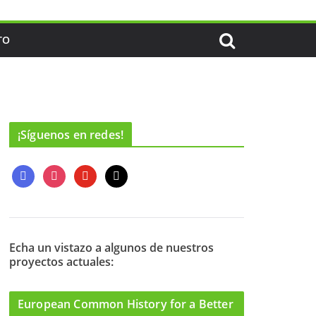
TO
¡Síguenos en redes!
f
i
y
m
a
n
o
a
c
s
u
i
e
t
t
l
b
a
u
o
g
b
Echa un vistazo a algunos de nuestros
proyectos actuales:
o
r
e
k
a
m
European Common History for a Better