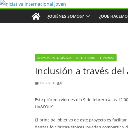
Saltar
al
¿QUIÉNES SOMOS?
¿QUÉ HACEMO
contenido
ACTIVIDADES EN MÁLAGA
ARTE URBANO
ERASMUS+
Inclusión a través del
06/02/2018
IIJ
Este próximo viernes día 9 de febrero a las 12:0
UA&FOLK.
El principal objetivo de este proyecto es facilit
danzas folclóricas/étnicas, puedan compartir y d