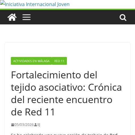
Saltar
al
contenido
ACTIVIDADES EN MÁLAGA
RED 11
Fortalecimiento del
tejido asociativo: Crónica
del reciente encuentro
de Red 11
05/03/2026
IIJ