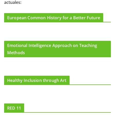
actuales:
o
r
e
k
a
m
European Common History for a Better Future
Emotional Intelligence Approach on Teaching
Methods
Healthy Inclusion through Art
RED 11