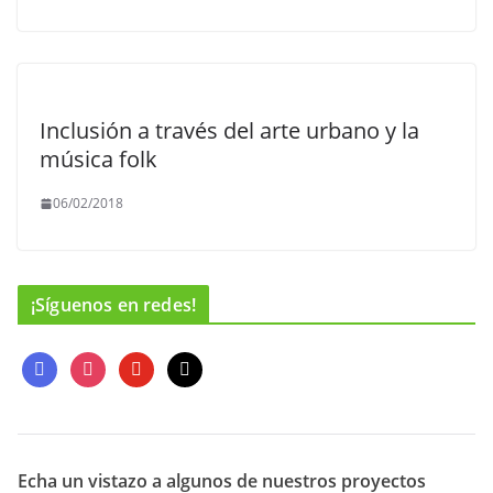
Inclusión a través del arte urbano y la
música folk
06/02/2018
¡Síguenos en redes!
f
i
y
m
a
n
o
a
c
s
u
i
e
t
t
l
b
a
u
o
g
b
Echa un vistazo a algunos de nuestros proyectos