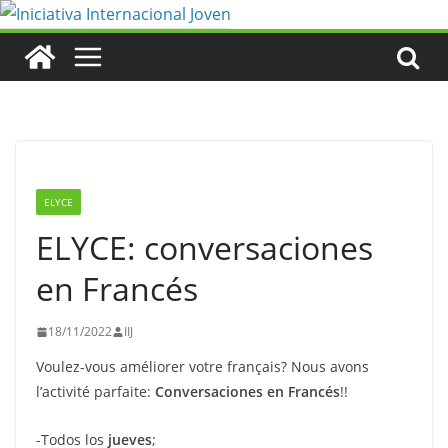
Saltar
al
contenido
ELYCE
ELYCE: conversaciones
en Francés
18/11/2022
IIJ
Voulez-vous améliorer votre français? Nous avons
l’activité parfaite:
Conversaciones en Francés
!!
-Todos los
jueves
;