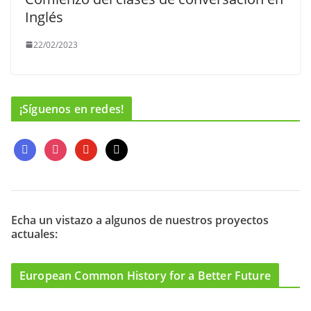
Inglés
22/02/2023
¡Síguenos en redes!
f
i
y
m
a
n
o
a
c
s
u
i
e
t
t
l
b
a
u
o
g
b
Echa un vistazo a algunos de nuestros proyectos
actuales:
o
r
e
k
a
m
European Common History for a Better Future