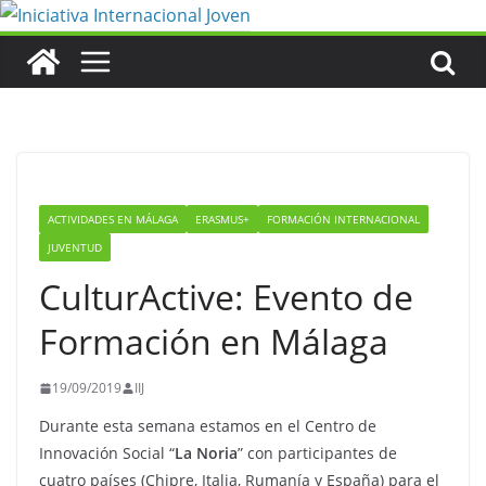
Saltar
al
contenido
ACTIVIDADES EN MÁLAGA
ERASMUS+
FORMACIÓN INTERNACIONAL
JUVENTUD
CulturActive: Evento de
Formación en Málaga
19/09/2019
IIJ
Durante esta semana estamos en el Centro de
Innovación Social “
La Noria
” con participantes de
cuatro países (Chipre, Italia, Rumanía y España) para el