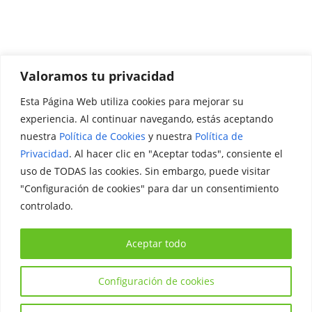
Valoramos tu privacidad
Esta Página Web utiliza cookies para mejorar su
Promociónate
experiencia. Al continuar navegando, estás aceptando
nuestra
Política de Cookies
y nuestra
Política de
Legal
Privacidad
. Al hacer clic en "Aceptar todas", consiente el
uso de TODAS las cookies. Sin embargo, puede visitar
Aviso Legal
"Configuración de cookies" para dar un consentimiento
Política de Privacidad
controlado.
Política de Cookies
Aceptar todo
Configuración de cookies
Copyright © 2026
Iniciativa Internacional Joven
. Todos los
derechos reservados.