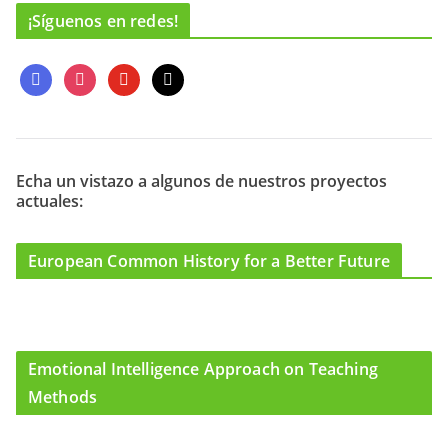
¡Síguenos en redes!
f
i
y
m
a
n
o
a
c
s
u
i
e
t
t
l
b
a
u
o
g
b
Echa un vistazo a algunos de nuestros proyectos
actuales:
o
r
e
k
a
m
European Common History for a Better Future
Emotional Intelligence Approach on Teaching
Methods