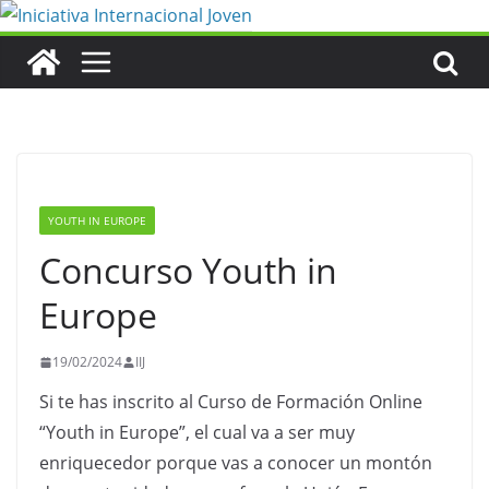
Saltar
al
contenido
YOUTH IN EUROPE
Concurso Youth in
Europe
19/02/2024
IIJ
Si te has inscrito al Curso de Formación Online
“Youth in Europe”, el cual va a ser muy
enriquecedor porque vas a conocer un montón