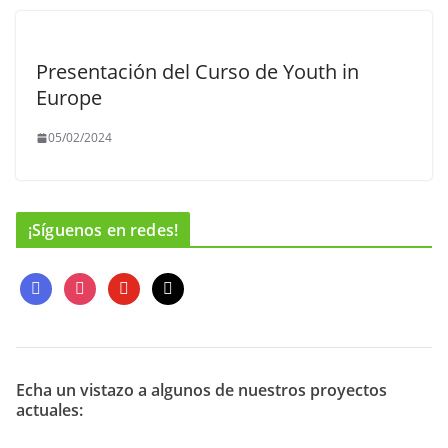
Presentación del Curso de Youth in
Europe
05/02/2024
¡Síguenos en redes!
f
i
y
m
a
n
o
a
c
s
u
i
e
t
t
l
b
a
u
o
g
b
Echa un vistazo a algunos de nuestros proyectos
actuales:
o
r
e
k
a