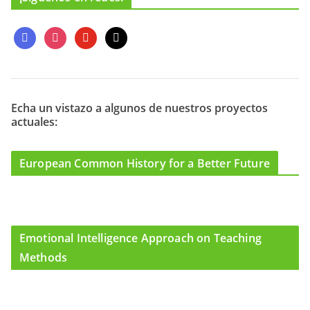
f
i
y
m
a
n
o
a
c
s
u
i
e
t
t
l
b
a
u
o
g
b
Echa un vistazo a algunos de nuestros proyectos
actuales:
o
r
e
k
a
m
European Common History for a Better Future
Emotional Intelligence Approach on Teaching
Methods