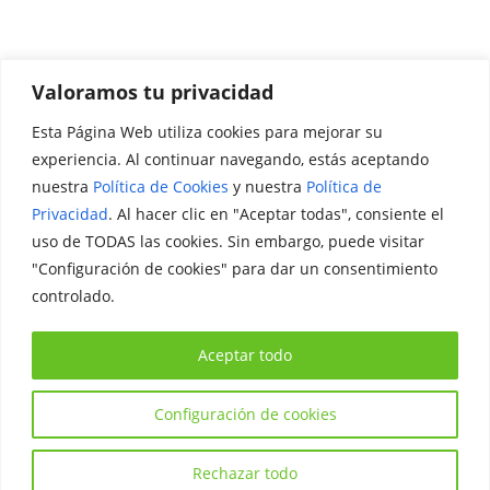
Valoramos tu privacidad
Esta Página Web utiliza cookies para mejorar su
Promociónate
experiencia. Al continuar navegando, estás aceptando
nuestra
Política de Cookies
y nuestra
Política de
Legal
Privacidad
. Al hacer clic en "Aceptar todas", consiente el
uso de TODAS las cookies. Sin embargo, puede visitar
Aviso Legal
"Configuración de cookies" para dar un consentimiento
Política de Privacidad
controlado.
Política de Cookies
Aceptar todo
Configuración de cookies
Copyright © 2026
Iniciativa Internacional Joven
. Todos los
derechos reservados.
Rechazar todo
Tema:
ColorMag
por ThemeGrill. Funciona con
WordPress
.