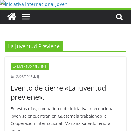
Saltar
al
contenido
La Juventud Previene
LA JUVENTUD PREVIENE
12/06/2015
IIJ
Evento de cierre «La juventud
previene».
En estos días, compañeros de Iniciativa Internacional
Joven se encuentran en Guatemala trabajando la
Cooperación Internacional. Mañana sábado tendrá
lugar