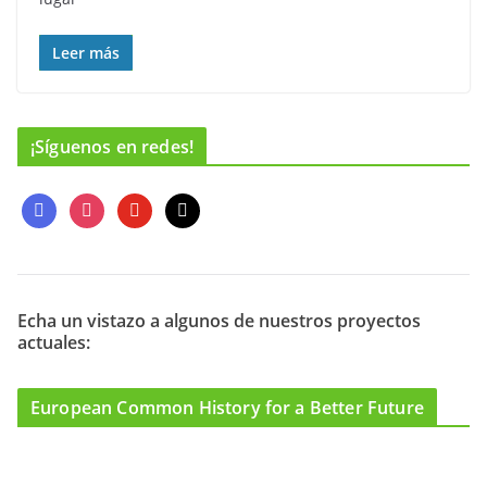
Leer más
¡Síguenos en redes!
f
i
y
m
a
n
o
a
c
s
u
i
e
t
t
l
b
a
u
o
g
b
Echa un vistazo a algunos de nuestros proyectos
actuales:
o
r
e
k
a
m
European Common History for a Better Future