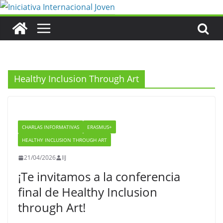
Saltar
al
contenido
Healthy Inclusion Through Art
CHARLAS INFORMATIVAS
ERASMUS+
HEALTHY INCLUSION THROUGH ART
21/04/2026
IIJ
¡Te invitamos a la conferencia
final de Healthy Inclusion
through Art!