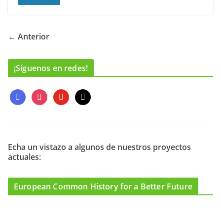
← Anterior
¡Síguenos en redes!
f
i
y
m
a
n
o
a
c
s
u
i
e
t
t
l
b
a
u
o
g
b
Echa un vistazo a algunos de nuestros proyectos
actuales:
o
r
e
k
a
m
European Common History for a Better Future