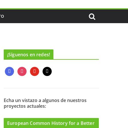
TO
¡Síguenos en redes!
f
i
y
m
a
n
o
a
c
s
u
i
e
t
t
l
b
a
u
o
g
b
Echa un vistazo a algunos de nuestros
proyectos actuales:
o
r
e
k
a
m
European Common History for a Better