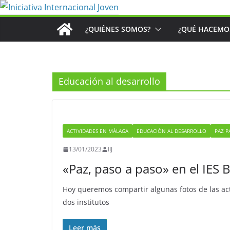
Saltar
al
¿QUIÉNES SOMOS?
¿QUÉ HACEMO
contenido
Educación al desarrollo
ACTIVIDADES EN MÁLAGA
EDUCACIÓN AL DESARROLLO
PAZ P
13/01/2023
IIJ
«Paz, paso a paso» en el IES B
Hoy queremos compartir algunas fotos de las ac
dos institutos
Leer más