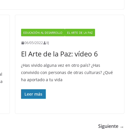
EDUCACIÓN AL DESARROLLO
EL ARTE DE LA PAZ
06/05/2022
IIJ
n
El Arte de la Paz: vídeo 6
¿Has vivido alguna vez en otro país? ¿Has
convivido con personas de otras culturas? ¿Qué
al
ha aportado a tu vida
 a
Leer más
Siguiente →