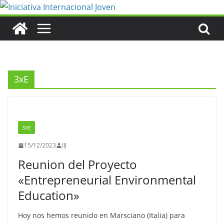
Saltar
al
contenido
3xE
3XE
15/12/2023
IIJ
Reunion del Proyecto
«Entrepreneurial Environmental
Education»
Hoy nos hemos reunido en Marsciano (Italia) para