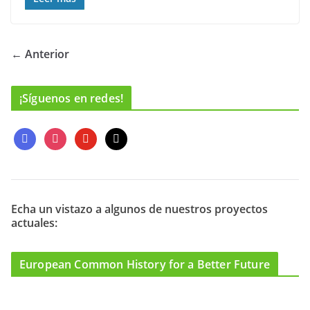
← Anterior
¡Síguenos en redes!
f
i
y
m
a
n
o
a
c
s
u
i
e
t
t
l
b
a
u
o
g
b
Echa un vistazo a algunos de nuestros proyectos
actuales:
o
r
e
k
a
m
European Common History for a Better Future