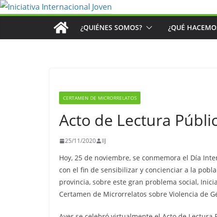
Saltar
al
¿QUIÉNES SOMOS?
¿QUÉ HACEMO
contenido
CERTAMEN DE MICRORRELATOS
Acto de Lectura Públic
25/11/2020
IIJ
Hoy, 25 de noviembre, se conmemora el Día Intern
con el fin de sensibilizar y concienciar a la pob
provincia, sobre este gran problema social, Inici
Certamen de Microrrelatos sobre Violencia de G
Ayer se celebró virtualmente el Acto de Lectura P