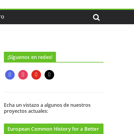
TO
¡Síguenos en redes!
f
i
y
m
a
n
o
a
c
s
u
i
e
t
t
l
b
a
u
o
g
b
Echa un vistazo a algunos de nuestros
proyectos actuales:
o
r
e
k
a
m
European Common History for a Better