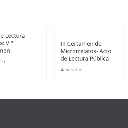
de Lectura
a: VIº
III Certamen de
amen
Microrrelatos- Acto
de Lectura Pública
021
19/11/2018