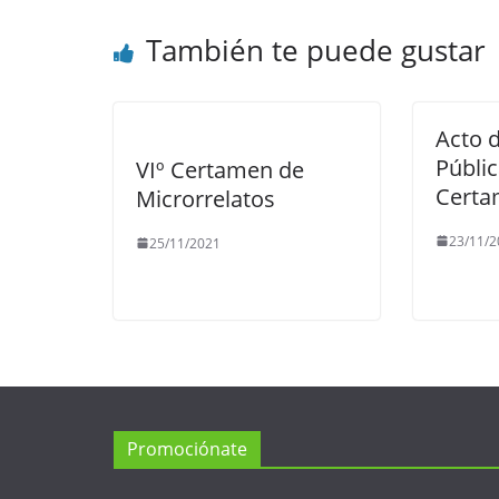
También te puede gustar
Acto 
Públic
VIº Certamen de
Cert
Microrrelatos
23/11/2
25/11/2021
Promociónate