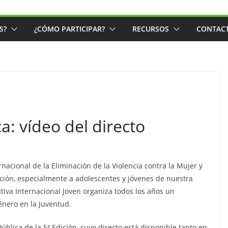
S?
¿CÓMO PARTICIPAR?
RECURSOS
CONTAC
a: vídeo del directo
acional de la Eliminación de la Violencia contra la Mujer y
lación, especialmente a adolescentes y jóvenes de nuestra
ativa Internacional Joven organiza todos los años un
énero en la Juventud.
ública de la 5ª Edición, cuyo directo está disponible tanto en