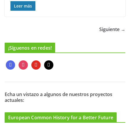
Leer más
Siguiente →
¡Síguenos en redes!
f
i
y
m
a
n
o
a
c
s
u
i
e
t
t
l
b
a
u
o
g
b
Echa un vistazo a algunos de nuestros proyectos
actuales:
o
r
e
k
a
m
European Common History for a Better Future