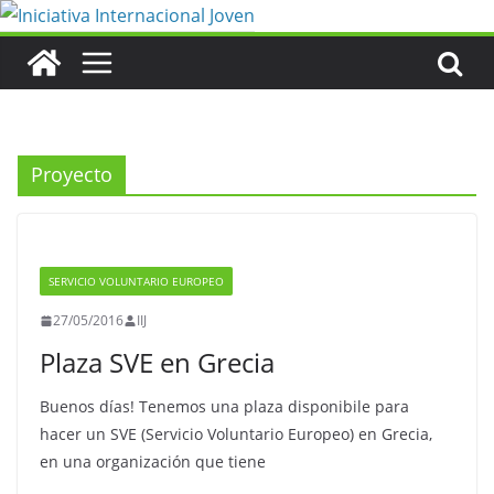
Saltar
al
contenido
Proyecto
SERVICIO VOLUNTARIO EUROPEO
27/05/2016
IIJ
Plaza SVE en Grecia
Buenos días! Tenemos una plaza disponibile para
hacer un SVE (Servicio Voluntario Europeo) en Grecia,
en una organización que tiene