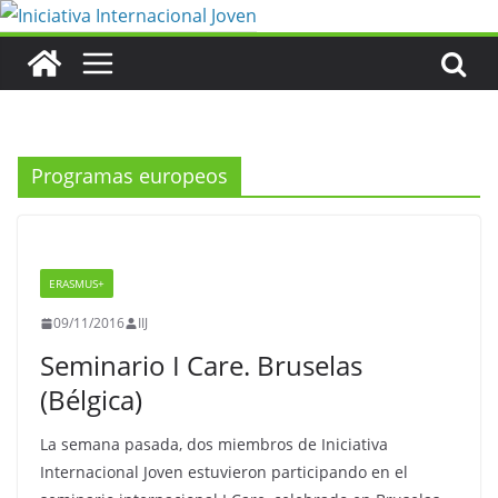
Saltar
al
contenido
Programas europeos
ERASMUS+
09/11/2016
IIJ
Seminario I Care. Bruselas
(Bélgica)
La semana pasada, dos miembros de Iniciativa
Internacional Joven estuvieron participando en el