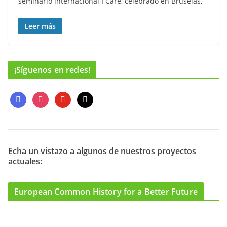
seminario internacional I Care, celebrado en Bruselas,
Leer más
¡Síguenos en redes!
f
i
y
m
a
n
o
a
c
s
u
i
e
t
t
l
b
a
u
o
g
b
Echa un vistazo a algunos de nuestros proyectos
actuales:
o
r
e
k
a
m
European Common History for a Better Future