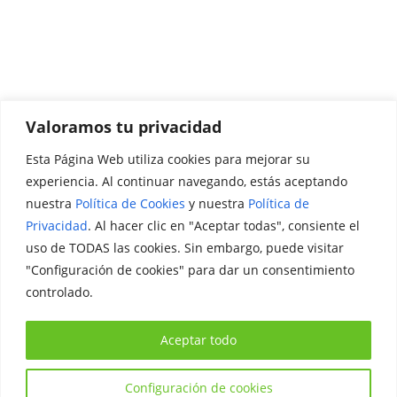
Valoramos tu privacidad
Esta Página Web utiliza cookies para mejorar su
Promociónate
experiencia. Al continuar navegando, estás aceptando
nuestra
Política de Cookies
y nuestra
Política de
Legal
Privacidad
. Al hacer clic en "Aceptar todas", consiente el
uso de TODAS las cookies. Sin embargo, puede visitar
Aviso Legal
"Configuración de cookies" para dar un consentimiento
Política de Privacidad
controlado.
Política de Cookies
Aceptar todo
Configuración de cookies
Copyright © 2026
Iniciativa Internacional Joven
. Todos los