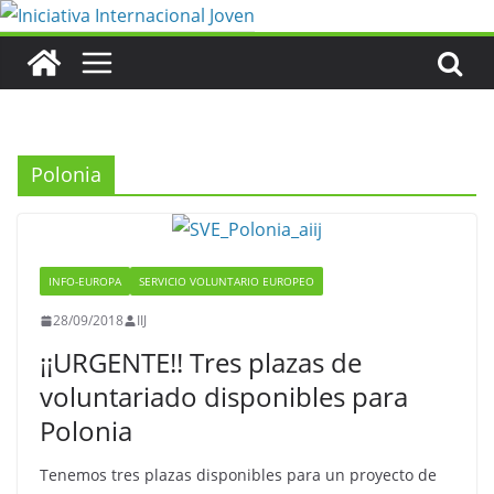
Saltar
al
contenido
Polonia
INFO-EUROPA
SERVICIO VOLUNTARIO EUROPEO
28/09/2018
IIJ
¡¡URGENTE!! Tres plazas de
voluntariado disponibles para
Polonia
Tenemos tres plazas disponibles para un proyecto de