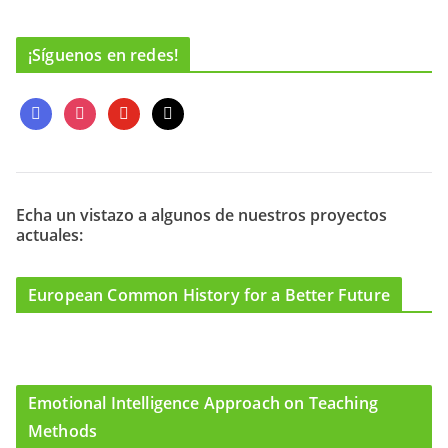
¡Síguenos en redes!
f
i
y
m
a
n
o
a
c
s
u
i
e
t
t
l
b
a
u
o
g
b
Echa un vistazo a algunos de nuestros proyectos
actuales:
o
r
e
k
a
m
European Common History for a Better Future
Emotional Intelligence Approach on Teaching
Methods