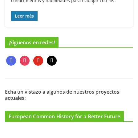
conocimientos y habilidades para trabajar con los
Leer más
¡Síguenos en redes!
f
i
y
m
a
n
o
a
c
s
u
i
e
t
t
l
b
a
u
o
g
b
Echa un vistazo a algunos de nuestros proyectos
actuales:
o
r
e
k
a
m
European Common History for a Better Future