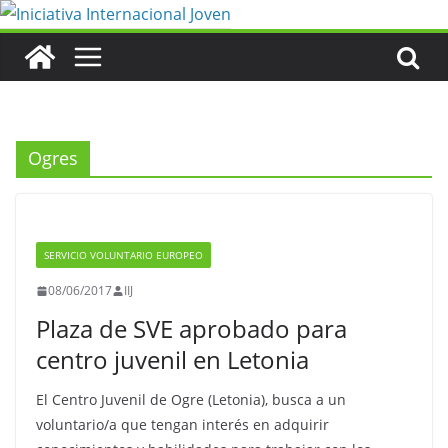
Saltar
al
contenido
Ogres
SERVICIO VOLUNTARIO EUROPEO
08/06/2017
IIJ
Plaza de SVE aprobado para
centro juvenil en Letonia
El Centro Juvenil de Ogre (Letonia), busca a un
voluntario/a que tengan interés en adquirir