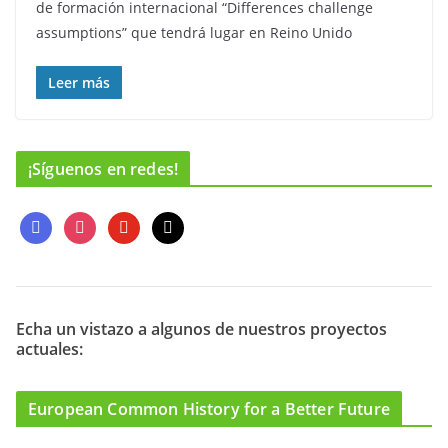
de formación internacional “Differences challenge
assumptions” que tendrá lugar en Reino Unido
Leer más
¡Síguenos en redes!
f
i
y
m
a
n
o
a
c
s
u
i
e
t
t
l
b
a
u
o
g
b
Echa un vistazo a algunos de nuestros proyectos
actuales:
o
r
e
k
a
m
European Common History for a Better Future