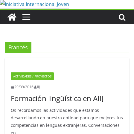
Saltar
al
contenido
Francés
ACTIVIDADES / PROYECTOS
29/09/2016
IIJ
Formación lingüística en AIIJ
Os recordamos las actividades que estamos
desarrollando en nuestra entidad para que mejores tus
competencias en lenguas extranjeras. Conversaciones
en