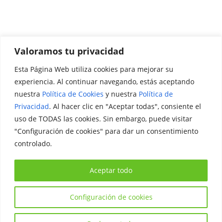
Valoramos tu privacidad
Esta Página Web utiliza cookies para mejorar su
Promociónate
experiencia. Al continuar navegando, estás aceptando
nuestra
Política de Cookies
y nuestra
Política de
Legal
Privacidad
. Al hacer clic en "Aceptar todas", consiente el
uso de TODAS las cookies. Sin embargo, puede visitar
Aviso Legal
"Configuración de cookies" para dar un consentimiento
Política de Privacidad
controlado.
Política de Cookies
Aceptar todo
Configuración de cookies
Copyright © 2026
Iniciativa Internacional Joven
. Todos los
derechos reservados.