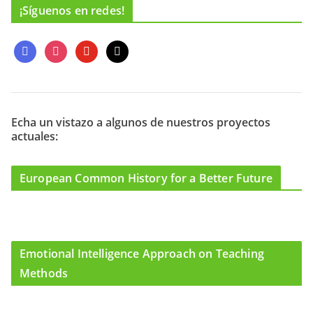
¡Síguenos en redes!
f
i
y
m
a
n
o
a
c
s
u
i
e
t
t
l
b
a
u
o
g
b
Echa un vistazo a algunos de nuestros proyectos
actuales:
o
r
e
k
a
m
European Common History for a Better Future
Emotional Intelligence Approach on Teaching
Methods