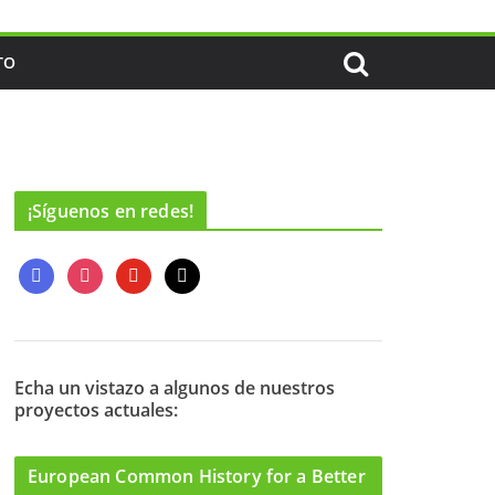
TO
¡Síguenos en redes!
f
i
y
m
a
n
o
a
c
s
u
i
e
t
t
l
b
a
u
o
g
b
Echa un vistazo a algunos de nuestros
proyectos actuales:
o
r
e
k
a
m
European Common History for a Better