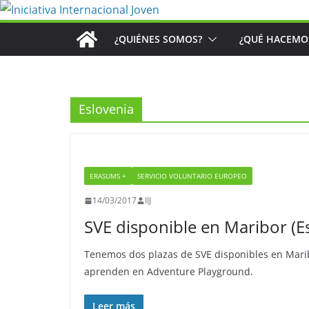
Saltar
al
¿QUIÉNES SOMOS?
¿QUÉ HACEMO
contenido
Eslovenia
ERASUMS +
SERVICIO VOLUNTARIO EUROPEO
14/03/2017
IIJ
SVE disponible en Maribor (E
Tenemos dos plazas de SVE disponibles en Marib
aprenden en Adventure Playground.
Leer más