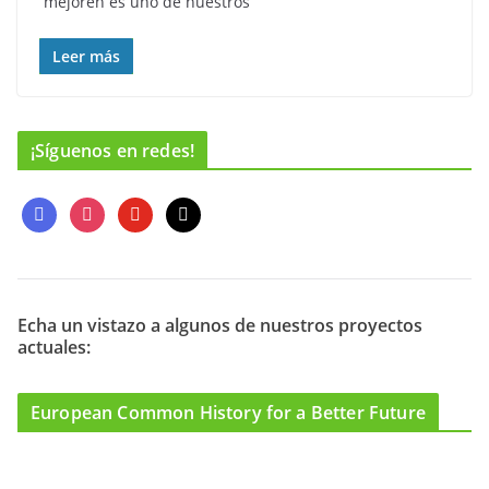
mejoren es uno de nuestros
Leer más
¡Síguenos en redes!
f
i
y
m
a
n
o
a
c
s
u
i
e
t
t
l
b
a
u
o
g
b
Echa un vistazo a algunos de nuestros proyectos
actuales:
o
r
e
k
a
m
European Common History for a Better Future