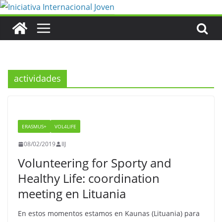
Saltar
al
contenido
actividades
ERASMUS+
VOL4LIFE
08/02/2019
IIJ
Volunteering for Sporty and
Healthy Life: coordination
meeting en Lituania
En estos momentos estamos en Kaunas (Lituania) para