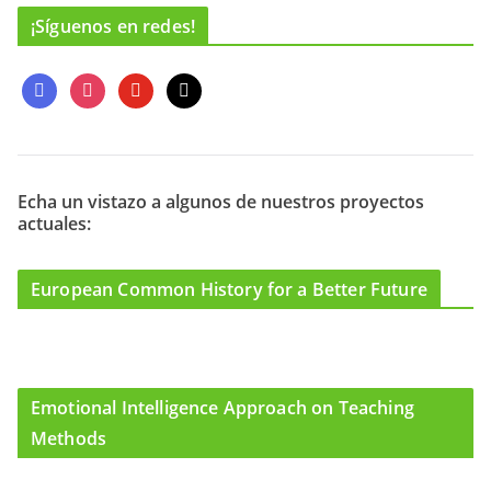
¡Síguenos en redes!
f
i
y
m
a
n
o
a
c
s
u
i
e
t
t
l
b
a
u
o
g
b
Echa un vistazo a algunos de nuestros proyectos
actuales:
o
r
e
k
a
m
European Common History for a Better Future
Emotional Intelligence Approach on Teaching
Methods