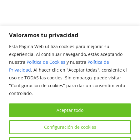
Valoramos tu privacidad
Esta Página Web utiliza cookies para mejorar su
Promociónate
experiencia. Al continuar navegando, estás aceptando
nuestra
Política de Cookies
y nuestra
Política de
Legal
Privacidad
. Al hacer clic en "Aceptar todas", consiente el
uso de TODAS las cookies. Sin embargo, puede visitar
Aviso Legal
"Configuración de cookies" para dar un consentimiento
Política de Privacidad
controlado.
Política de Cookies
Aceptar todo
Configuración de cookies
Copyright © 2026
Iniciativa Internacional Joven
. Todos los
derechos reservados.