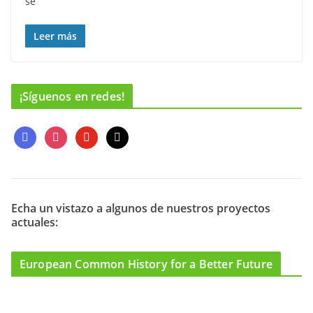
se
Leer más
¡Síguenos en redes!
f
i
y
m
a
n
o
a
c
s
u
i
e
t
t
l
b
a
u
o
g
b
Echa un vistazo a algunos de nuestros proyectos
actuales:
o
r
e
k
a
m
European Common History for a Better Future