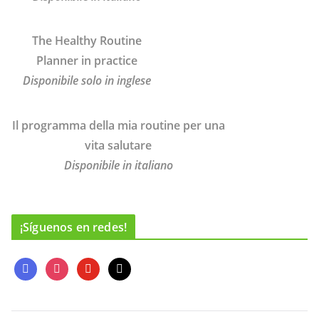
The Healthy Routine
Planner in practice
Disponibile solo in inglese
Il programma della mia routine per una
vita salutare
Disponibile in italiano
¡Síguenos en redes!
f
i
y
m
a
n
o
a
c
s
u
i
e
t
t
l