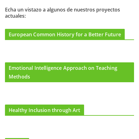
b
a
u
o
g
b
Echa un vistazo a algunos de nuestros proyectos
actuales:
o
r
e
k
a
m
European Common History for a Better Future
Emotional Intelligence Approach on Teaching
Methods
Healthy Inclusion through Art