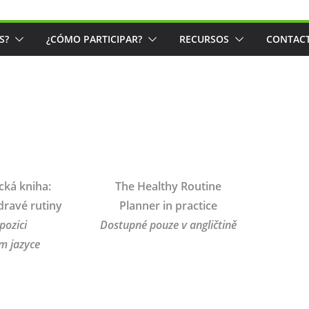
S?
¿CÓMO PARTICIPAR?
RECURSOS
CONTAC
cká kniha:
The Healthy Routine
dravé rutiny
Planner in practice
pozici
Dostupné pouze v angličtině
m jazyce