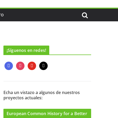
TO
¡Síguenos en redes!
f
i
y
m
a
n
o
a
c
s
u
i
e
t
t
l
b
a
u
o
g
b
Echa un vistazo a algunos de nuestros
proyectos actuales:
o
r
e
k
a
m
European Common History for a Better