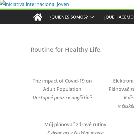
Saltar
al
¿QUIÉNES SOMOS?
¿QUÉ HACEMO
contenido
Routine for Healthy Life:
The impact of Covid-19 on
Elektroni
Adult Population
Plánovač z
Dostupné pouze v angličtině
K dis
v české
Můj plánovač zdravé rutiny
K dispozici v českém jazyce