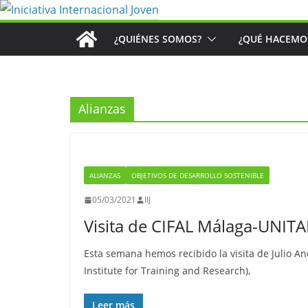
Saltar
al
¿QUIÉNES SOMOS?
¿QUÉ HACEMO
contenido
Alianzas
ALIANZAS
OBJETIVOS DE DESARROLLO SOSTENIBLE
05/03/2021
IIJ
Visita de CIFAL Málaga-UNITAR
Esta semana hemos recibido la visita de Julio A
Institute for Training and Research),
Leer más