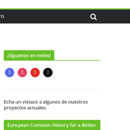
TO
¡Síguenos en redes!
f
i
y
m
a
n
o
a
c
s
u
i
e
t
t
l
b
a
u
o
g
b
Echa un vistazo a algunos de nuestros
proyectos actuales:
o
r
e
k
a
m
European Common History for a Better