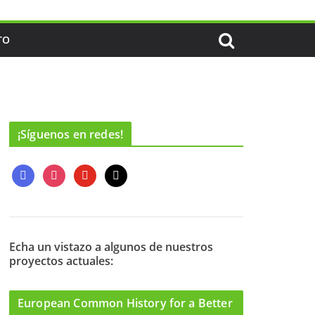
TO
¡Síguenos en redes!
f
i
y
m
a
n
o
a
c
s
u
i
e
t
t
l
b
a
u
o
g
b
Echa un vistazo a algunos de nuestros
proyectos actuales:
o
r
e
k
a
m
European Common History for a Better