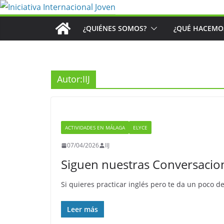
Saltar
al
¿QUIÉNES SOMOS?
¿QUÉ HACEMO
contenido
Autor:
IIJ
ACTIVIDADES EN MÁLAGA
ELYCE
07/04/2026
IIJ
Siguen nuestras Conversacion
Si quieres practicar inglés pero te da un poco de
Leer más