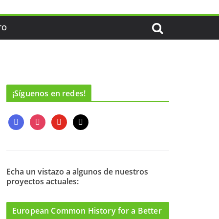
TO
¡Síguenos en redes!
f
i
y
m
a
n
o
a
c
s
u
i
e
t
t
l
b
a
u
o
g
b
Echa un vistazo a algunos de nuestros
proyectos actuales:
o
r
e
k
a
m
European Common History for a Better